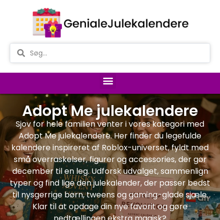
Adopt Me julekalendere
Sjov for hele familien venter i vores kategori med
Adopt Me julekalendere. Her finder du legefulde
kalendere inspireret af Roblox-universet, fyldt med
små overraskelser, figurer og accessories, der gør
december til en leg. Udforsk udvalget, sammenlign
typer og find lige den julekalender, der passer bedst
til nysgerrige børn, tweens og gaming-glade sjæle.
Klar til at opdage din nye favorit og gøre
nedtællingen ekstra magisk?