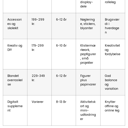
display-
rolleleg
dele
Accessori
199-299
6-12 år
Nøglering
Brugsvær
es og
kr.
e, stickers,
di i
skolekit
blyanter
hverdage
n
Kreativ og
179-299
6-10 år
Klistermæ
Kreativitet
DIY
kr.
rkeark,
og
papfigurer
fordybelse
, små
projekter
Blandet
229-349
6-12 år
Figurer
God
overraskel
kr.
plus
balance
se
papirvarer
og
variation
Digitalt
Varierer
8-13 år
Aktivitetsk
Knytter
suppleme
ort og
offline og
nt
mini-
online leg
udfordring
er