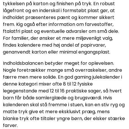
tykkelsen på karton og finishen på tryk. En robust
lågefront og en inderskal i formstøbt plast gør, at
indholdet præsenteres pænt og kommer sikkert
frem. Kig også efter information om farvestoffer,
ftalatfri plast og eventuelle advarsler om små dele.
For familier, der ønsker et mere miljøvenligt valg,
findes kalendere med høj andel af papirvarer,
genanvendt karton eller minimal engangsplast.
Indholdsbalancen betyder meget for oplevelsen.
Nogle foretrækker mange små overraskelser, andre
færre men mere solide. En god gaming julekalender i
denne kategori mixer ofte 8 til 12 fysiske
legegenstande med 12 til 16 praktiske sager, så hvert
barn får både samlerglæde og brugsværdi. Hvis
kalenderen skal stå fremme i stuen, kan en stiv ryg og
matte tryk give et mere eksklusivt præg, mens
blanke tryk ofte tiltaler yngre børn, der elsker stærke
farver.