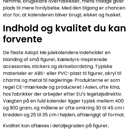
nemme, brugsklare overraskelser, mens fridage giver
plads til mere fordybelse. Med den tilgang er chancen
stor for, at kalenderen bliver brugt, elsket og husket.
Indhold og kvalitet du kan
forvente
De fleste Adopt Me julekalendere indeholder en
blanding af små figurer, kæledyrs-inspirerede
accessories, stickers og skrivebordsting. Typiske
materialer er ABS- eller PVC-plast til figurer, akryl til
charms og metal til nøgleringe. Produkterne er som
regel CE-mærkede og produceret i Asien, ofte Kina,
hos fabrikker der arbejder efter EU’s legetøjsdirektiv.
Vægten på en fuld kalender ligger typisk mellem 400
og 900 gram, og målene er ofte omkring 30 til 45 cm i
bredden og 25 til 35 cm i højden, afhængigt af format.
Kvalitet kan aflæses i detaljegraden på figurer,