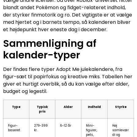
vælge andre licenser. Ud over Roblox-universet hitter
blandt andet Pokémon og fidget-relateret indhold,
der styrker finmotorik og ro. Det vigtigste er at vælge
med hjertet og i barnets tempo, så kalenderen bliver
et højdepunkt hver eneste dag i december.
Sammenligning af
kalender-typer
Der findes flere typer Adopt Me julekalendere, fra
figur-sæt til papirfokus og kreative miks. Tabellen her
giver et hurtigt overblik, så du kan vælge efter alder,
budget og legestil.
Type
Typisk
Alder
Indhold
Styrke
pris
Figur-
279-399
6-12 år
Mini-
Høj
baseret
kr.
figurer,
samlevær
pets,
di og