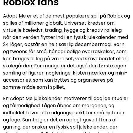
Roblox fans
Adopt Me er et af de mest populære spil på Roblox og
spilles af millioner globalt. Universet kredser om
virtuelle kæledyr, trading, hygge og kreativ rolleleg.
Når den verden flytter ind i en fysisk julekalender med
24 låger, opstår en helt særlig decembermagi. Børn
og tweens får små, håndgribelige overraskelser, som
kan bruges til leg på værelset, ved skrivebordet eller i
skolegården. For mange er det også den første egen
samling af figurer, nøgleringe, klistermærker og mini-
accessories, som kan byttes og organiseres på
samme måde som i spillet.
En Adopt Me julekalender motiverer til daglige ritualer
og tålmodighed. Lågen åbnes om morgenen, og
indholdet bliver ofte udgangspunkt for små historier
og lege. Samtidig er det en oplagt gave til fans af
gaming, der ønsker en fysisk spil julekalender, der