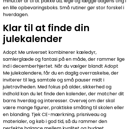
minutter af til at pakke ud, lege og lægge dagens ting i
en lille opbevaringsboks. Små rutiner gør stor forskel i
hverdagen.
Klar til at finde din
julekalender
Adopt Me universet kombinerer kæledyr,
samlerglæde og fantasi på en måde, der rammer lige
ind i decemberhjertet. Når du vælger blandt Adopt
Me julekalendere, får du en daglig overraskelse, der
inviterer til leg, samtale og små pauser midt i
juletravlheden. Med fokus på alder, sikkerhed og
indhold kan du let finde den kalender, der matcher dit
barns hverdag og interesser. Overvej om der skal
være mange figurer, praktiske småting til skolen eller
en blanding. Tjek CE-mærkning, prisniveau og
materialer, og køb i god tid, så du rammer den
perfekte balance mellem kvalitet og budget.