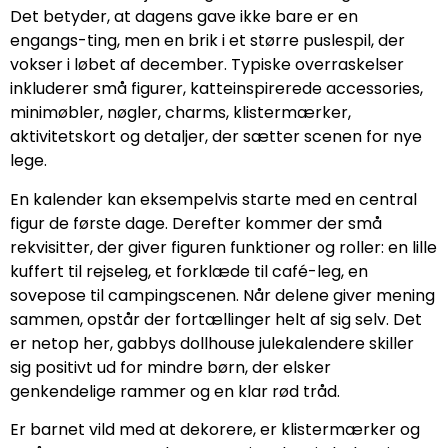
Det betyder, at dagens gave ikke bare er en
engangs-ting, men en brik i et større puslespil, der
vokser i løbet af december. Typiske overraskelser
inkluderer små figurer, katteinspirerede accessories,
minimøbler, nøgler, charms, klistermærker,
aktivitetskort og detaljer, der sætter scenen for nye
lege.
En kalender kan eksempelvis starte med en central
figur de første dage. Derefter kommer der små
rekvisitter, der giver figuren funktioner og roller: en lille
kuffert til rejseleg, et forklæde til café-leg, en
sovepose til campingscenen. Når delene giver mening
sammen, opstår der fortællinger helt af sig selv. Det
er netop her, gabbys dollhouse julekalendere skiller
sig positivt ud for mindre børn, der elsker
genkendelige rammer og en klar rød tråd.
Er barnet vild med at dekorere, er klistermærker og