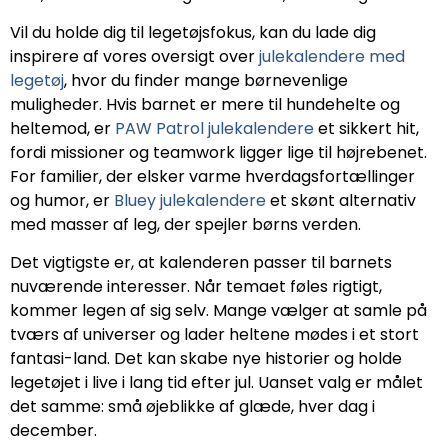
Vil du holde dig til legetøjsfokus, kan du lade dig
inspirere af vores oversigt over
julekalendere med
legetøj
, hvor du finder mange børnevenlige
muligheder. Hvis barnet er mere til hundehelte og
heltemod, er
PAW Patrol julekalendere
et sikkert hit,
fordi missioner og teamwork ligger lige til højrebenet.
For familier, der elsker varme hverdagsfortællinger
og humor, er
Bluey julekalendere
et skønt alternativ
med masser af leg, der spejler børns verden.
Det vigtigste er, at kalenderen passer til barnets
nuværende interesser. Når temaet føles rigtigt,
kommer legen af sig selv. Mange vælger at samle på
tværs af universer og lader heltene mødes i et stort
fantasi-land. Det kan skabe nye historier og holde
legetøjet i live i lang tid efter jul. Uanset valg er målet
det samme: små øjeblikke af glæde, hver dag i
december.