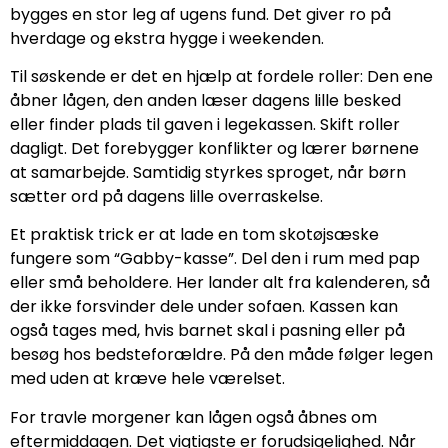
bygges en stor leg af ugens fund. Det giver ro på
hverdage og ekstra hygge i weekenden.
Til søskende er det en hjælp at fordele roller: Den ene
åbner lågen, den anden læser dagens lille besked
eller finder plads til gaven i legekassen. Skift roller
dagligt. Det forebygger konflikter og lærer børnene
at samarbejde. Samtidig styrkes sproget, når børn
sætter ord på dagens lille overraskelse.
Et praktisk trick er at lade en tom skotøjsæske
fungere som “Gabby-kasse”. Del den i rum med pap
eller små beholdere. Her lander alt fra kalenderen, så
der ikke forsvinder dele under sofaen. Kassen kan
også tages med, hvis barnet skal i pasning eller på
besøg hos bedsteforældre. På den måde følger legen
med uden at kræve hele værelset.
For travle morgener kan lågen også åbnes om
eftermiddagen. Det vigtigste er forudsigelighed. Når