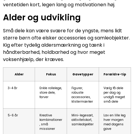
ventetiden kort, legen lang og motivationen høj.
Alder og udvikling
Små dele kan være svære for de yngste, mens lidt
større børn ofte elsker accessories og samleobjekter.
Kig efter tydelig aldersmærkning og tænk i
håndterbarhed, holdbarhed og hvor meget
voksenhjælp, der kræves.
Alder
Fokus
Gavetypper
Forældre-tip
3-4 år
Enkle rollelege,
Figurer,
Vælg få dele
store dele,
robuste
per dag og
farver
accessories,
undgå meget
klistermærker
små dele
5-6 år
Kreative
Mini-legesæt,
Lav en lille leg
kombinationer
aktivitetskort,
hver morgen
, små
samleobjekter
med dagens
missioner
gave