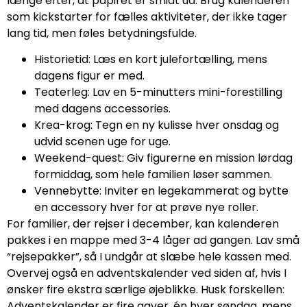
længe efter, at papiret er smidt ud. Brug kalenderen
som kickstarter for fælles aktiviteter, der ikke tager
lang tid, men føles betydningsfulde.
Historietid: Læs en kort julefortælling, mens
dagens figur er med.
Teaterleg: Lav en 5-minutters mini-forestilling
med dagens accessories.
Krea-krog: Tegn en ny kulisse hver onsdag og
udvid scenen uge for uge.
Weekend-quest: Giv figurerne en mission lørdag
formiddag, som hele familien løser sammen.
Vennebytte: Inviter en legekammerat og bytte
en accessory hver for at prøve nye roller.
For familier, der rejser i december, kan kalenderen
pakkes i en mappe med 3-4 låger ad gangen. Lav små
“rejsepakker”, så I undgår at slæbe hele kassen med.
Overvej også en adventskalender ved siden af, hvis I
ønsker fire ekstra særlige øjeblikke. Husk forskellen:
Adventskalender er fire gaver, én hver søndag, mens