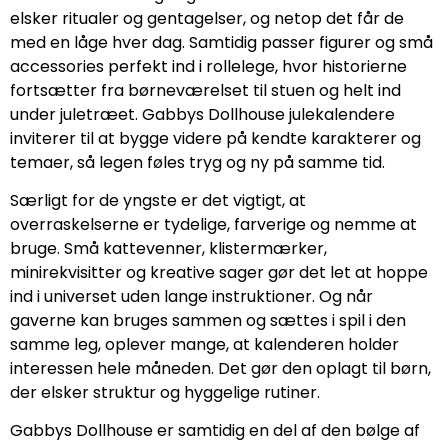
elsker ritualer og gentagelser, og netop det får de
med en låge hver dag. Samtidig passer figurer og små
accessories perfekt ind i rollelege, hvor historierne
fortsætter fra børneværelset til stuen og helt ind
under juletræet. Gabbys Dollhouse julekalendere
inviterer til at bygge videre på kendte karakterer og
temaer, så legen føles tryg og ny på samme tid.
Særligt for de yngste er det vigtigt, at
overraskelserne er tydelige, farverige og nemme at
bruge. Små kattevenner, klistermærker,
minirekvisitter og kreative sager gør det let at hoppe
ind i universet uden lange instruktioner. Og når
gaverne kan bruges sammen og sættes i spil i den
samme leg, oplever mange, at kalenderen holder
interessen hele måneden. Det gør den oplagt til børn,
der elsker struktur og hyggelige rutiner.
Gabbys Dollhouse er samtidig en del af den bølge af