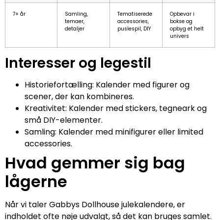
7+ år
Samling,
Tematiserede
Opbevar i
temaer,
accessories,
bokse og
detaljer
puslespil, DIY
opbyg et helt
univers
Interesser og legestil
Historiefortælling: Kalender med figurer og
scener, der kan kombineres.
Kreativitet: Kalender med stickers, tegneark og
små DIY-elementer.
Samling: Kalender med minifigurer eller limited
accessories.
Hvad gemmer sig bag
lågerne
Når vi taler Gabbys Dollhouse julekalendere, er
indholdet ofte nøje udvalgt, så det kan bruges samlet.