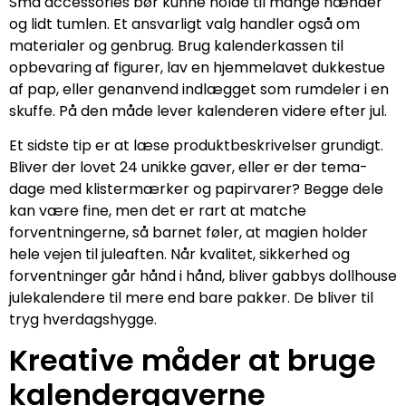
Små accessories bør kunne holde til mange hænder
og lidt tumlen. Et ansvarligt valg handler også om
materialer og genbrug. Brug kalenderkassen til
opbevaring af figurer, lav en hjemmelavet dukkestue
af pap, eller genanvend indlægget som rumdeler i en
skuffe. På den måde lever kalenderen videre efter jul.
Et sidste tip er at læse produktbeskrivelser grundigt.
Bliver der lovet 24 unikke gaver, eller er der tema-
dage med klistermærker og papirvarer? Begge dele
kan være fine, men det er rart at matche
forventningerne, så barnet føler, at magien holder
hele vejen til juleaften. Når kvalitet, sikkerhed og
forventninger går hånd i hånd, bliver gabbys dollhouse
julekalendere til mere end bare pakker. De bliver til
tryg hverdagshygge.
Kreative måder at bruge
kalendergaverne