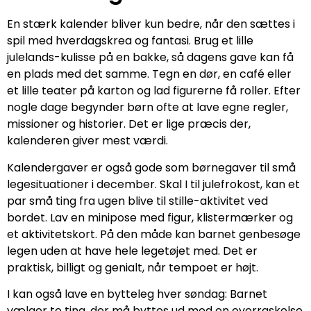
En stærk kalender bliver kun bedre, når den sættes i
spil med hverdagskrea og fantasi. Brug et lille
julelands-kulisse på en bakke, så dagens gave kan få
en plads med det samme. Tegn en dør, en café eller
et lille teater på karton og lad figurerne få roller. Efter
nogle dage begynder børn ofte at lave egne regler,
missioner og historier. Det er lige præcis der,
kalenderen giver mest værdi.
Kalendergaver er også gode som børnegaver til små
legesituationer i december. Skal I til julefrokost, kan et
par små ting fra ugen blive til stille-aktivitet ved
bordet. Lav en minipose med figur, klistermærker og
et aktivitetskort. På den måde kan barnet genbesøge
legen uden at have hele legetøjet med. Det er
praktisk, billigt og genialt, når tempoet er højt.
I kan også lave en bytteleg hver søndag: Barnet
vælger to ting, der må byttes ud med en overraskelse