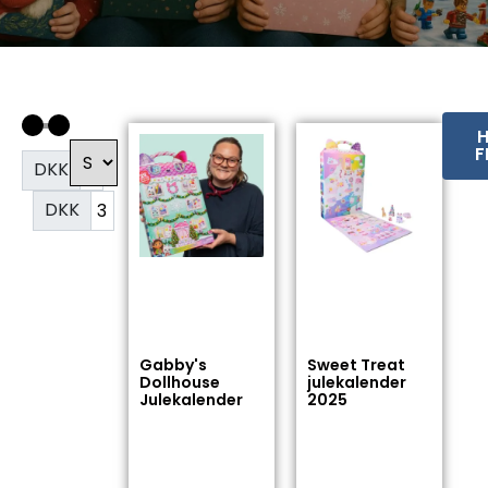
H
F
DKK
DKK
Gabby's
Sweet Treat
Dollhouse
julekalender
Julekalender
2025