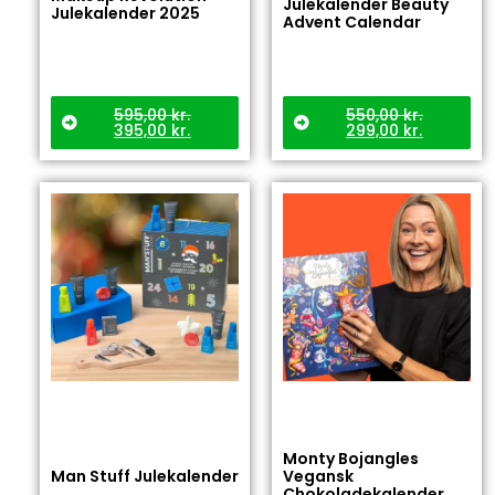
Julekalender Beauty
Julekalender 2025
Advent Calendar
595,00
kr.
550,00
kr.
395,00
kr.
299,00
kr.
Monty Bojangles
Man Stuff Julekalender
Vegansk
Chokoladekalender