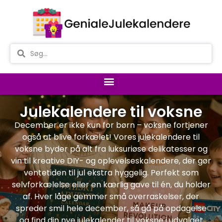
Julekalendere til voksne
December er ikke kun for børn – voksne fortjener
også at blive forkælet! Vores julekalendere til
voksne byder på alt fra luksuriøse delikatesser og
vin til kreative DIY- og oplevelseskalendere, der gør
ventetiden til jul ekstra hyggelig. Perfekt som
selvforkælelse eller en kærlig gave til én, du holder
af. Hver låge gemmer små overraskelser, der
spreder smil hele december, så gå på opdagelse
og find din nye julekalender til voksne i udvalget