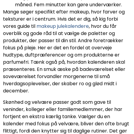
måned. Fem minutter kan gøre underværker.
Mange søger specifikt efter makeup, hvor farver og
teksturer er i centrum. Hvis det er dig, så kig forbi
vores guide til
makeup julekalendere
, hvor du får
overblik og gode råd til at vælge de paletter og
produkter, der passer til din stil. Andre foretrækker
fokus på pleje. Her er det en fordel at overveje
hudtype, duftpræferencer og om produkterne er
parfumefri. Tænk også på, hvordan kalenderen skal
præsenteres. En smuk æske på badeværelset eller
soveværelset forvandler morgenerne til små
hverdagsoplevelser, der skaber ro og glød midt i
december.
Skønhed og velvære passer godt som gave til
veninder, kolleger eller familiemedlemmer, der har
fortjent en ekstra kærlig tanke. Vælger du en
kalender med fokus på velvære, bliver den ofte brugt
flittigt, fordi den knytter sig til daglige rutiner. Det gør