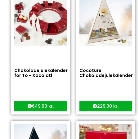
Chokoladejulekalender
Cocoture
for To - Xocolatl
Chokoladejulekalender
649,00
kr.
229,00
kr.