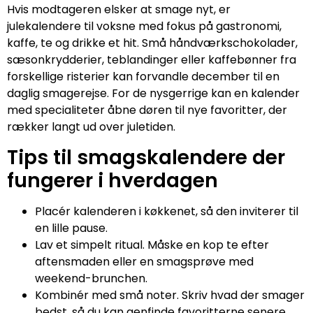
Hvis modtageren elsker at smage nyt, er
julekalendere til voksne med fokus på gastronomi,
kaffe, te og drikke et hit. Små håndværkschokolader,
sæsonkrydderier, teblandinger eller kaffebønner fra
forskellige risterier kan forvandle december til en
daglig smagerejse. For de nysgerrige kan en kalender
med specialiteter åbne døren til nye favoritter, der
rækker langt ud over juletiden.
Tips til smagskalendere der
fungerer i hverdagen
Placér kalenderen i køkkenet, så den inviterer til
en lille pause.
Lav et simpelt ritual. Måske en kop te efter
aftensmaden eller en smagsprøve med
weekend-brunchen.
Kombinér med små noter. Skriv hvad der smager
bedst, så du kan genfinde favoritterne senere.