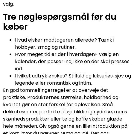
valg.
Tre nøglespørgsmål før du
køber
Hvad elsker modtageren allerede? Tænk i
hobbyer, smag og rutiner.
Hvor meget tid er der i hverdagen? Vælg en
kalender, der passer ind, ikke en der skal presses
ind.
Hvilket udtryk ønskes? Stilfuld og luksuriøs, sjov og
legende eller romantisk og intim.
En god tommelfingerregel er at overveje det
praktiske. Produkternes størrelse, holdbarhed og
kvalitet gør en stor forskel for oplevelsen. Små
delikatesser er perfekte til øjeblikkelig nydelse, mens
skønhedsprodukter eller te og kaffe skaber glæde
hele måneden. Giv også gerne en lille introduktion på
et kort, hvor du nævner tema og idé. Det gør