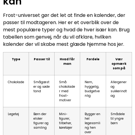
kan
Frost-universet gør det let at finde en kalender, der
passer til modtageren. Her er et overblik over de
mest populære typer og hvad de hver især kan. Brug
tabellen som genvej, når du vil afklare, hvilken
kalender der vil skabe mest glæde hjemme hos jer.
Type
Passer til
Hvad får
Fordele
Vær
man
opmærk
som på
Chokolade
Smågæst
Små
Nem,
Allergener
er og søde
chokolade
hyggelig,
og
tand
r med
budgetve
sukkerindt
Frost-
nlig
ag
motiver
Legetøj
Børn der
Mini-
Bygger en
Smådele
elsker
figurer,
hel
til yngre
figurer og
tilbehør,
legesamli
børn
samling
køretøjer
ng hen
over