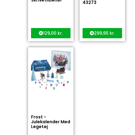
Skrivetilbehør
43273
129,00
kr.
299,95
kr.
Frost -
Julekalender Med
Legetøj