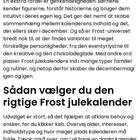
En ekstra fordel er genkendeligheden. Børnene
kender figurerne, forstår historierne og bruger dem
intuitivt i deres egen leg. Det gør det nemt at skabe
sammenhæng mellem kalenderens indhold og det,
der ellers sker i december. Og så er Frost-universet
bredt nok til, at der findes varianter til meget
forskellige personligheder, fra den eventyrlystne til
den kreative og den chokoladeglade. Med andre ord
passer Frost julekalendere ind i mange typer familier
og rutiner, og netop derfor skaber de decembermagi
igen og igen.
Sådan vælger du den
rigtige Frost julekalender
Udvalget er stort, så det hjælper at afklare behov og
ønsker, før du klikker køb. Overvej alder, interesser,
indholdstype og hvor meget plads kalenderen må
fylde. Tænk også over, om I vil have en daglig kalender