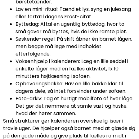
børstetænder.
Lav en mini-ritual: Tænd et lys, syng en julesang
eller fortæl dagens Frost-citat.
Byttedag: Aftal en ugentlig byttedag, hvor to
små gaver må byttes, hvis de ikke ramte plet.
Søskende-regel: På skift åbner én barnet lågen,
men begge må lege med indholdet
efterfølgende.
Voksenhjælp i kalenderen: Læg en lille seddel i
enkelte låger med en fælles aktivitet, fx 10
minutters højtlæsning i sofaen.
Opbevaringsbakke: Hav en lille bakke klar til
dagens dele, så intet forsvinder under sofaen.
Foto-arkiv: Tag et hurtigt mobilfoto af hver låge.
Det gør det nemmere at samle sæt og huske,
hvad der hører sammen.
Små strukturer gør kalenderen overskuelig, især i
travle uger. De hjælper også barnet med at glæde sig
på den gode måde og give plads til fælles ro midt i