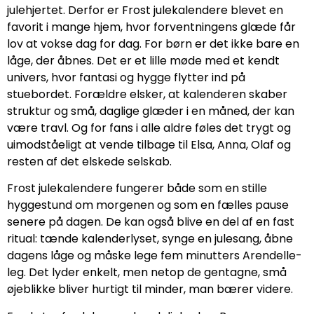
julehjertet. Derfor er Frost julekalendere blevet en
favorit i mange hjem, hvor forventningens glæde får
lov at vokse dag for dag. For børn er det ikke bare en
låge, der åbnes. Det er et lille møde med et kendt
univers, hvor fantasi og hygge flytter ind på
stuebordet. Forældre elsker, at kalenderen skaber
struktur og små, daglige glæder i en måned, der kan
være travl. Og for fans i alle aldre føles det trygt og
uimodståeligt at vende tilbage til Elsa, Anna, Olaf og
resten af det elskede selskab.
Frost julekalendere fungerer både som en stille
hyggestund om morgenen og som en fælles pause
senere på dagen. De kan også blive en del af en fast
ritual: tænde kalenderlyset, synge en julesang, åbne
dagens låge og måske lege fem minutters Arendelle-
leg. Det lyder enkelt, men netop de gentagne, små
øjeblikke bliver hurtigt til minder, man bærer videre.