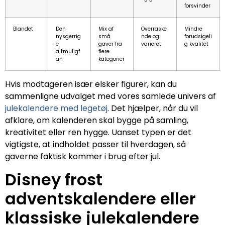
forsvinder
Blandet
Den
Mix af
Overraske
Mindre
nysgerrig
små
nde og
forudsigeli
e
gaver fra
varieret
g kvalitet
altmuligf
flere
an
kategorier
Hvis modtageren især elsker figurer, kan du
sammenligne udvalget med vores samlede univers af
julekalendere med legetøj
. Det hjælper, når du vil
afklare, om kalenderen skal bygge på samling,
kreativitet eller ren hygge. Uanset typen er det
vigtigste, at indholdet passer til hverdagen, så
gaverne faktisk kommer i brug efter jul.
Disney frost
adventskalendere eller
klassiske julekalendere