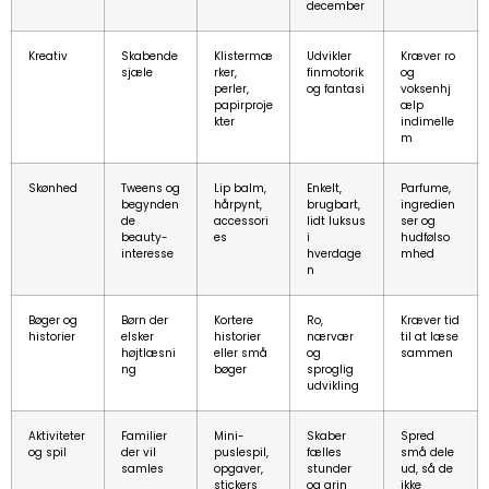
december
Kreativ
Skabende
Klistermæ
Udvikler
Kræver ro
sjæle
rker,
finmotorik
og
perler,
og fantasi
voksenhj
papirproje
ælp
kter
indimelle
m
Skønhed
Tweens og
Lip balm,
Enkelt,
Parfume,
begynden
hårpynt,
brugbart,
ingredien
de
accessori
lidt luksus
ser og
beauty-
es
i
hudfølso
interesse
hverdage
mhed
n
Bøger og
Børn der
Kortere
Ro,
Kræver tid
historier
elsker
historier
nærvær
til at læse
højtlæsni
eller små
og
sammen
ng
bøger
sproglig
udvikling
Aktiviteter
Familier
Mini-
Skaber
Spred
og spil
der vil
puslespil,
fælles
små dele
samles
opgaver,
stunder
ud, så de
stickers
og grin
ikke