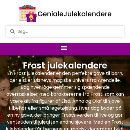
Frost julekalendere
En Frost julekalender er den perfekte gave til børn,
der elsker Disneys magiske univers fra Arendelle.
Bag hver låge gemmer sig spændende
overraskelser med karaktererne fra Frost, som kan
være alt fra figurer af Elsa, Anna og Olaf til sjove
tilbehør eller små legetøjsting. Hver dag byder på
en ny gave, der bringer Frosts verden til live og gør
ventetiden til juleaften endnu sjovere. Med en Frost
julekalender får børnene en magisk december fyldt