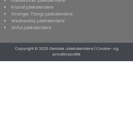
Flæskesvær julekalendere
Krystal julekalendere
Stranger Things julekalendere
Wednesday julekalendere
Sinful julekalendere
Copyright © 2025 Geniale Julekalendere
|
Cookie- og
privatlivspolitik