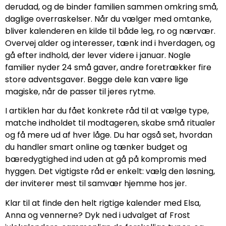
derudad, og de binder familien sammen omkring små,
daglige overraskelser. Når du vælger med omtanke,
bliver kalenderen en kilde til både leg, ro og nærvær.
Overvej alder og interesser, tænk ind i hverdagen, og
gå efter indhold, der lever videre i januar. Nogle
familier nyder 24 små gaver, andre foretrækker fire
store adventsgaver. Begge dele kan være lige
magiske, når de passer til jeres rytme.
I artiklen har du fået konkrete råd til at vælge type,
matche indholdet til modtageren, skabe små ritualer
og få mere ud af hver låge. Du har også set, hvordan
du handler smart online og tænker budget og
bæredygtighed ind uden at gå på kompromis med
hyggen. Det vigtigste råd er enkelt: vælg den løsning,
der inviterer mest til samvær hjemme hos jer.
Klar til at finde den helt rigtige kalender med Elsa,
Anna og vennerne? Dyk ned i udvalget af Frost