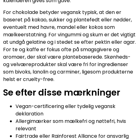
kalenderen gives som gave.
For chokolade betyder vegansk typisk, at den er
baseret på kakao, sukker og plantefedt eller nødder,
eventuelt med havre, mandel eller kokos som
mælkeerstatning. For vingummi og skum er det vigtigt
at undgå gelatine og i stedet se efter pektin eller agar.
For te og kaffe er fokus ofte på smagsgivere og
aromaer, der skal være plantebaserede. Skønheds-
og velværeprodukter skal være fri for ingredienser
som bivoks, lanolin og carminer, ligesom produkterne
helst er cruelty-free.
Se efter disse mærkninger
Vegan-certificering eller tydelig vegansk
deklaration
Allergimærker som mælkefri og nøttefri, hvis
relevant
Fairtrade eller Rainforest Alliance for ansvarlig