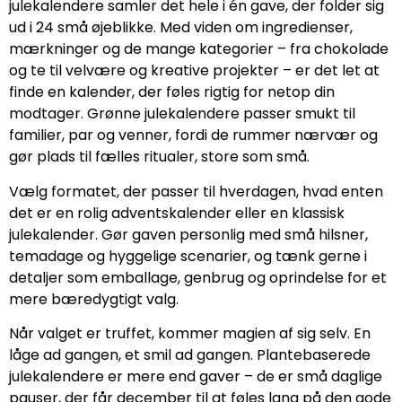
julekalendere samler det hele i én gave, der folder sig
ud i 24 små øjeblikke. Med viden om ingredienser,
mærkninger og de mange kategorier – fra chokolade
og te til velvære og kreative projekter – er det let at
finde en kalender, der føles rigtig for netop din
modtager. Grønne julekalendere passer smukt til
familier, par og venner, fordi de rummer nærvær og
gør plads til fælles ritualer, store som små.
Vælg formatet, der passer til hverdagen, hvad enten
det er en rolig adventskalender eller en klassisk
julekalender. Gør gaven personlig med små hilsner,
temadage og hyggelige scenarier, og tænk gerne i
detaljer som emballage, genbrug og oprindelse for et
mere bæredygtigt valg.
Når valget er truffet, kommer magien af sig selv. En
låge ad gangen, et smil ad gangen. Plantebaserede
julekalendere er mere end gaver – de er små daglige
pauser, der får december til at føles lang på den gode