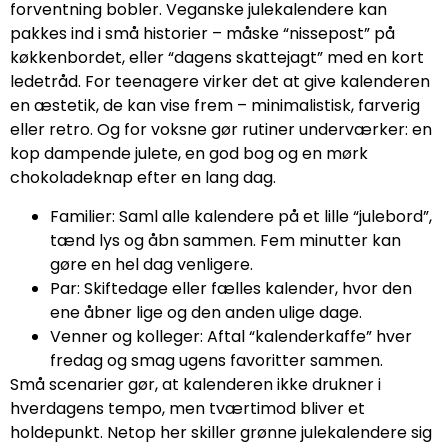
forventning bobler. Veganske julekalendere kan
pakkes ind i små historier – måske “nissepost” på
køkkenbordet, eller “dagens skattejagt” med en kort
ledetråd. For teenagere virker det at give kalenderen
en æstetik, de kan vise frem – minimalistisk, farverig
eller retro. Og for voksne gør rutiner underværker: en
kop dampende julete, en god bog og en mørk
chokoladeknap efter en lang dag.
Familier: Saml alle kalendere på et lille “julebord”,
tænd lys og åbn sammen. Fem minutter kan
gøre en hel dag venligere.
Par: Skiftedage eller fælles kalender, hvor den
ene åbner lige og den anden ulige dage.
Venner og kolleger: Aftal “kalenderkaffe” hver
fredag og smag ugens favoritter sammen.
Små scenarier gør, at kalenderen ikke drukner i
hverdagens tempo, men tværtimod bliver et
holdepunkt. Netop her skiller grønne julekalendere sig