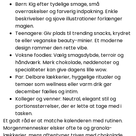
Børn: Kig efter tydelige smage, små
overraskelser og farverig indpakning. Enkle
beskrivelser og sjove illustrationer forlænger
magien.
Teenagere: Giv plads til trending snacks, krydret
te eller veganske beauty-minier. Et moderne
design rammer den rette vibe.
Voksne foodies: Vælg smagsdybde, terroir og
håndværk. Mørk chokolade, nøddenoter og
specialiteter kan give dagens lille wow.
Par: Delbare lækkerier, hyggelige ritualer og
temaer som wellness eller varm drik gør
december fælles og intim.
Kolleger og venner: Neutral, elegant stil og
portionsstørrelser, der er lette at tage med i
tasken.
Et godt råd er at matche kalenderen med rutinen.
Morgenmennesker elsker ofte te og granola-
lækkerier, mens aftentyper trives med chokolade,