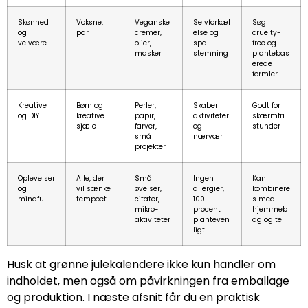
Skønhed
Voksne,
Veganske
Selvforkæl
Søg
og
par
cremer,
else og
cruelty-
velvære
olier,
spa-
free og
masker
stemning
plantebas
erede
formler
Kreative
Børn og
Perler,
Skaber
Godt for
og DIY
kreative
papir,
aktiviteter
skærmfri
sjæle
farver,
og
stunder
små
nærvær
projekter
Oplevelser
Alle, der
Små
Ingen
Kan
og
vil sænke
øvelser,
allergier,
kombinere
mindful
tempoet
citater,
100
s med
mikro-
procent
hjemmeb
aktiviteter
planteven
ag og te
ligt
Husk at grønne julekalendere ikke kun handler om
indholdet, men også om påvirkningen fra emballage
og produktion. I næste afsnit får du en praktisk