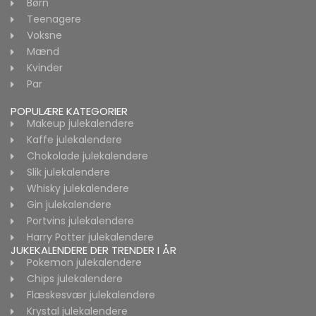
Børn
Teenagere
Voksne
Mænd
Kvinder
Par
POPULÆRE KATEGORIER
Makeup julekalendere
Kaffe julekalendere
Chokolade julekalendere
Slik julekalendere
Whisky julekalendere
Gin julekalendere
Portvins julekalendere
Harry Potter julekalendere
JUKEKALENDERE DER TRENDER I ÅR
Pokemon julekalendere
Chips julekalendere
Flæskesvær julekalendere
Krystal julekalendere