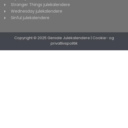
Stranger Things julekalendere
Wednesday julekalendere
Sinful julekalendere
Copyright © 2025 Geniale Julekalendere
|
Cookie- og
privatlivspolitik