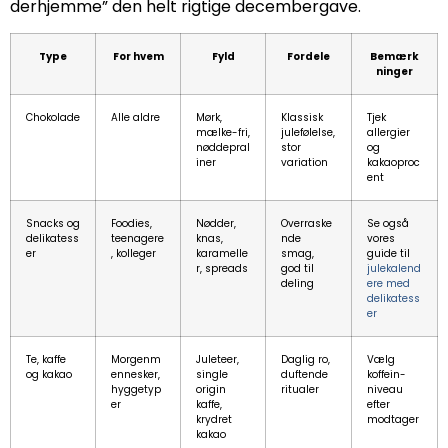
derhjemme” den helt rigtige decembergave.
Type
For hvem
Fyld
Fordele
Bemærk
ninger
Chokolade
Alle aldre
Mørk,
Klassisk
Tjek
mælke-fri,
julefølelse,
allergier
nøddepral
stor
og
iner
variation
kakaoproc
ent
Snacks og
Foodies,
Nødder,
Overraske
Se også
delikatess
teenagere
knas,
nde
vores
er
, kolleger
karamelle
smag,
guide til
r, spreads
god til
julekalend
deling
ere med
delikatess
er
Te, kaffe
Morgenm
Juleteer,
Daglig ro,
Vælg
og kakao
ennesker,
single
duftende
koffein-
hyggetyp
origin
ritualer
niveau
er
kaffe,
efter
krydret
modtager
kakao