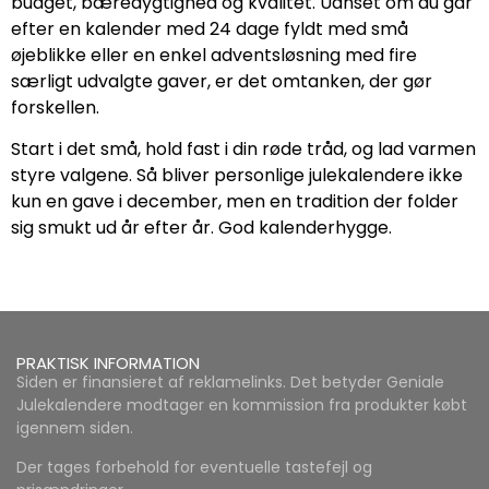
budget, bæredygtighed og kvalitet. Uanset om du går
efter en kalender med 24 dage fyldt med små
øjeblikke eller en enkel adventsløsning med fire
særligt udvalgte gaver, er det omtanken, der gør
forskellen.
Start i det små, hold fast i din røde tråd, og lad varmen
styre valgene. Så bliver personlige julekalendere ikke
kun en gave i december, men en tradition der folder
sig smukt ud år efter år. God kalenderhygge.
PRAKTISK INFORMATION
Siden er finansieret af reklamelinks. Det betyder Geniale
Julekalendere modtager en kommission fra produkter købt
igennem siden.
Der tages forbehold for eventuelle tastefejl og