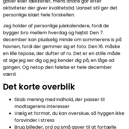
gaver eller lækkerier, mens andre går efter
aktiviteter der giver kvalitetstid. Uanset stil gør det
personlige islæt hele forskellen.
Jeg holder af personlige julekalendere, fordi de
bygger bro mellem hverdag og højtid. Den 7.
december kan pludselig minde om sommerens is på
havnen, fordi der gemmer sig et foto. Den 16. måske
en lille tepose, der dufter af ro. Det er en stille måde
at sige jeg ser dig og jeg kender dig på, en låge ad
gangen. Og netop den følelse er hele december
værd.
Det korte overblik
Skab mening med indhold, der passer til
modtagerens interesser
Vælg et format, du kan overskue, så hyggen ikke
forsvinder i stress
Brug billeder, ord og små gaver til at fortælle