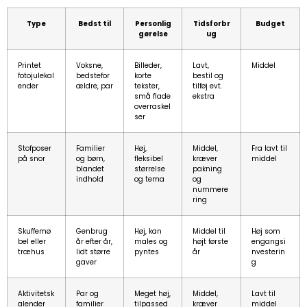
Type
Bedst til
Personlig
Tidsforbr
Budget
gørelse
ug
Printet
Voksne,
Billeder,
Lavt,
Middel
fotojulekal
bedstefor
korte
bestil og
ender
ældre, par
tekster,
tilføj evt.
små flade
ekstra
overraskel
ser
Stofposer
Familier
Høj,
Middel,
Fra lavt til
på snor
og børn,
fleksibel
kræver
middel
blandet
størrelse
pakning
indhold
og tema
og
nummere
ring
Skuffemø
Genbrug
Høj, kan
Middel til
Høj som
bel eller
år efter år,
males og
højt første
engangsi
træhus
lidt større
pyntes
år
nvesterin
gaver
g
Aktivitetsk
Par og
Meget høj,
Middel,
Lavt til
alender
familier
tilpassed
kræver
middel