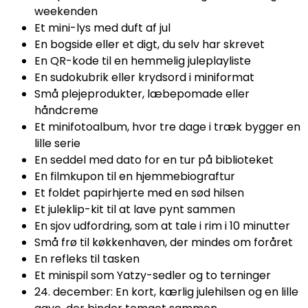
weekenden
Et mini-lys med duft af jul
En bogside eller et digt, du selv har skrevet
En QR-kode til en hemmelig juleplayliste
En sudokubrik eller krydsord i miniformat
Små plejeprodukter, læbepomade eller
håndcreme
Et minifotoalbum, hvor tre dage i træk bygger en
lille serie
En seddel med dato for en tur på biblioteket
En filmkupon til en hjemmebiograftur
Et foldet papirhjerte med en sød hilsen
Et juleklip-kit til at lave pynt sammen
En sjov udfordring, som at tale i rim i 10 minutter
Små frø til køkkenhaven, der mindes om foråret
En refleks til tasken
Et minispil som Yatzy-sedler og to terninger
24. december: En kort, kærlig julehilsen og en lille