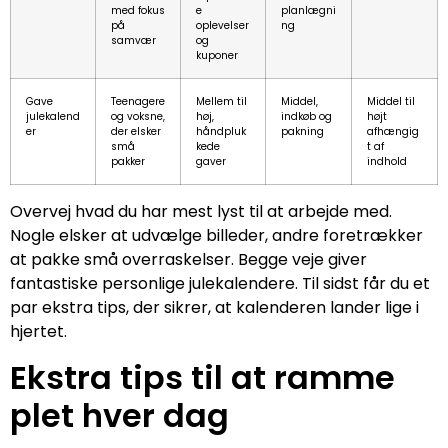
med fokus
e
planlægni
på
oplevelser
ng
samvær
og
kuponer
Gave
Teenagere
Mellem til
Middel,
Middel til
julekalend
og voksne,
høj,
indkøb og
højt
er
der elsker
håndpluk
pakning
afhængig
små
kede
t af
pakker
gaver
indhold
Overvej hvad du har mest lyst til at arbejde med.
Nogle elsker at udvælge billeder, andre foretrækker
at pakke små overraskelser. Begge veje giver
fantastiske personlige julekalendere. Til sidst får du et
par ekstra tips, der sikrer, at kalenderen lander lige i
hjertet.
Ekstra tips til at ramme
plet hver dag