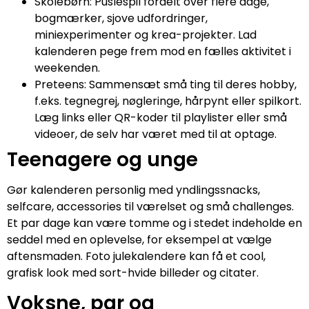
Skolebørn: Puslespil fordelt over flere dage,
bogmærker, sjove udfordringer,
miniexperimenter og krea-projekter. Lad
kalenderen pege frem mod en fælles aktivitet i
weekenden.
Preteens: Sammensæt små ting til deres hobby,
f.eks. tegnegrej, nøgleringe, hårpynt eller spilkort.
Læg links eller QR-koder til playlister eller små
videoer, de selv har været med til at optage.
Teenagere og unge
Gør kalenderen personlig med yndlingssnacks,
selfcare, accessories til værelset og små challenges.
Et par dage kan være tomme og i stedet indeholde en
seddel med en oplevelse, for eksempel at vælge
aftensmaden. Foto julekalendere kan få et cool,
grafisk look med sort-hvide billeder og citater.
Voksne, par og