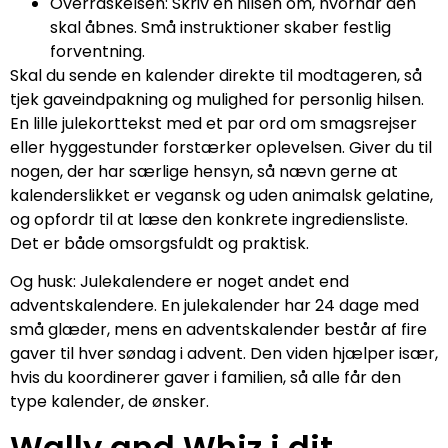
Overraskelsen: Skriv en hilsen om, hvornår den
skal åbnes. Små instruktioner skaber festlig
forventning.
Skal du sende en kalender direkte til modtageren, så
tjek gaveindpakning og mulighed for personlig hilsen.
En lille julekorttekst med et par ord om smagsrejser
eller hyggestunder forstærker oplevelsen. Giver du til
nogen, der har særlige hensyn, så nævn gerne at
kalenderslikket er vegansk og uden animalsk gelatine,
og opfordr til at læse den konkrete ingrediensliste.
Det er både omsorgsfuldt og praktisk.
Og husk: Julekalendere er noget andet end
adventskalendere. En julekalender har 24 dage med
små glæder, mens en adventskalender består af fire
gaver til hver søndag i advent. Den viden hjælper især,
hvis du koordinerer gaver i familien, så alle får den
type kalender, de ønsker.
Wally and Whiz i dit