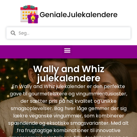
Wally and Whiz
julekalendere
En Wally and Whiz julekalender er den perfekte
gave til gourmetelskere og vingummientusiaster,
der sætter pris på høj kvalitet og unikke
smagsoplevelser. Bag hver låge gemmer der sig
lækre veganske vingummier, som kombinerer
spændende og eksotiske smagsvarianter. Med alt
fra frugtagtige kombinationer til innovative