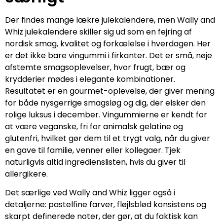
Der findes mange lækre julekalendere, men Wally and
Whiz julekalendere skiller sig ud som en fejring af
nordisk smag, kvalitet og forkælelse i hverdagen. Her
er det ikke bare vingummi i firkanter. Det er små, nøje
afstemte smagsoplevelser, hvor frugt, bær og
krydderier mødes i elegante kombinationer.
Resultatet er en gourmet-oplevelse, der giver mening
for både nysgerrige smagsløg og dig, der elsker den
rolige luksus i december. Vingummierne er kendt for
at være veganske, fri for animalsk gelatine og
glutenfri, hvilket gør dem til et trygt valg, når du giver
en gave til familie, venner eller kollegaer. Tjek
naturligvis altid ingredienslisten, hvis du giver til
allergikere.
Det særlige ved Wally and Whiz ligger også i
detaljerne: pastelfine farver, fløjlsblød konsistens og
skarpt definerede noter, der gør, at du faktisk kan