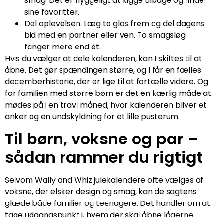
smag. Det er hyggeligt at kigge tilbage og finde
sine favoritter.
Del oplevelsen. Læg to glas frem og del dagens
bid med en partner eller ven. To smagsløg
fanger mere end ét.
Hvis du vælger at dele kalenderen, kan I skiftes til at
åbne. Det gør spændingen større, og I får en fælles
decemberhistorie, der er lige til at fortælle videre. Og
for familien med større børn er det en kærlig måde at
mødes på i en travl måned, hvor kalenderen bliver et
anker og en undskyldning for et lille pusterum.
Til børn, voksne og par –
sådan rammer du rigtigt
Selvom Wally and Whiz julekalendere ofte vælges af
voksne, der elsker design og smag, kan de sagtens
glæde både familier og teenagere. Det handler om at
tage udgangspunkt i, hvem der skal åbne lågerne.