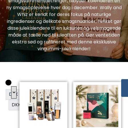
smagssammensætninger, tilbyder kalenderen en
ny smagsoplevelse hver dag i december. Wally and
Whiz er kendt for deres fokus på naturlige
ingredienser og delikate smagsnuancer, hvilket gør
disse julekalendere til en luksuriøs og velsmagende
måde at tælle ned til juleaften på. Gør ventetiden
ekstra sød og raffineret med denne eksklusive
vingummi-julekalender!
DKK
DKK