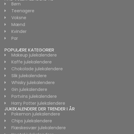
Børn
Teenagere
Voksne
Mænd
Kvinder
Par
POPULÆRE KATEGORIER
Makeup julekalendere
Kaffe julekalendere
Chokolade julekalendere
Slik julekalendere
Whisky julekalendere
Gin julekalendere
Portvins julekalendere
Harry Potter julekalendere
JUKEKALENDERE DER TRENDER I ÅR
Pokemon julekalendere
Chips julekalendere
Flæskesvær julekalendere