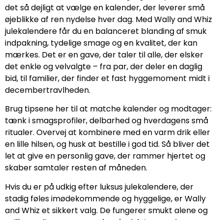
det så dejligt at vælge en kalender, der leverer små
øjeblikke af ren nydelse hver dag. Med Wally and Whiz
julekalendere får du en balanceret blanding af smuk
indpakning, tydelige smage og en kvalitet, der kan
mærkes. Det er en gave, der taler til alle, der elsker
det enkle og velvalgte – fra par, der deler en daglig
bid, til familier, der finder et fast hyggemoment midt i
decembertravlheden.
Brug tipsene her til at matche kalender og modtager:
tænk i smagsprofiler, delbarhed og hverdagens små
ritualer. Overvej at kombinere med en varm drik eller
en lille hilsen, og husk at bestille i god tid. Så bliver det
let at give en personlig gave, der rammer hjertet og
skaber samtaler resten af måneden.
Hvis du er på udkig efter luksus julekalendere, der
stadig føles imødekommende og hyggelige, er Wally
and Whiz et sikkert valg. De fungerer smukt alene og