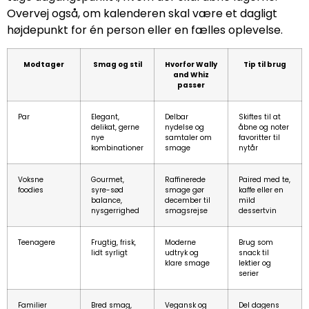
Overvej også, om kalenderen skal være et dagligt
højdepunkt for én person eller en fælles oplevelse.
Modtager
Smag og stil
Hvorfor Wally
Tip til brug
and Whiz
passer
Par
Elegant,
Delbar
Skiftes til at
delikat, gerne
nydelse og
åbne og noter
nye
samtaler om
favoritter til
kombinationer
smage
nytår
Voksne
Gourmet,
Raffinerede
Paired med te,
foodies
syre-sød
smage gør
kaffe eller en
balance,
december til
mild
nysgerrighed
smagsrejse
dessertvin
Teenagere
Frugtig, frisk,
Moderne
Brug som
lidt syrligt
udtryk og
snack til
klare smage
lektier og
serier
Familier
Bred smag,
Vegansk og
Del dagens