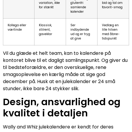
variation, ikke
glutenfri
bid og tal om
for stærkt
samlende
favorit-smag
kalender
Kollega eller
Klassisk,
Ser
Vedlæg en
værtinde
stilrent,
indbydende
lille hilsen
gaveklar
ud og er tryg
med åbne-
at give
tidspunkt
Vil du glæde et helt team, kan to kalendere på
kontoret blive til et dagligt samlingspunkt. Og giver du
til bedsteforældre, er den overskuelige, rene
smagsoplevelse en kærlig måde at sige god
december på. Husk at en julekalender er 24 små
stunder, ikke bare 24 stykker slik.
Design, ansvarlighed og
kvalitet i detaljen
Wally and Whiz julekalendere er kendt for deres