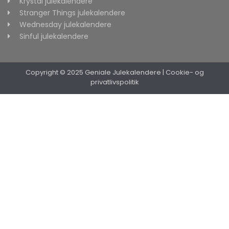
Krystal julekalendere
Stranger Things julekalendere
Wednesday julekalendere
Sinful julekalendere
Copyright © 2025 Geniale Julekalendere
|
Cookie- og
privatlivspolitik